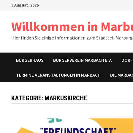
Zum
9 August, 2026
Inhalt
springen
Willkommen in Marb
Hier finden Sie einige Informationen zum Stadtteil Marburg
BÜRGERHAUS
BÜRGERVEREIN MARBACH E.V.
DORF
TERMINE VERANSTALTUNGEN IN MARBACH
DIE MARBA
KATEGORIE:
MARKUSKIRCHE