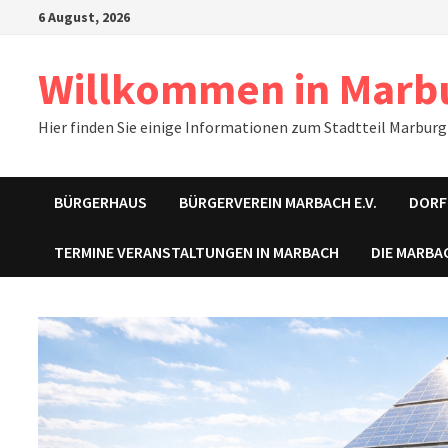
Zum
6 August, 2026
Inhalt
springen
Willkommen in Marb
Hier finden Sie einige Informationen zum Stadtteil Marburg
BÜRGERHAUS
BÜRGERVEREIN MARBACH E.V.
DORF
TERMINE VERANSTALTUNGEN IN MARBACH
DIE MARBA