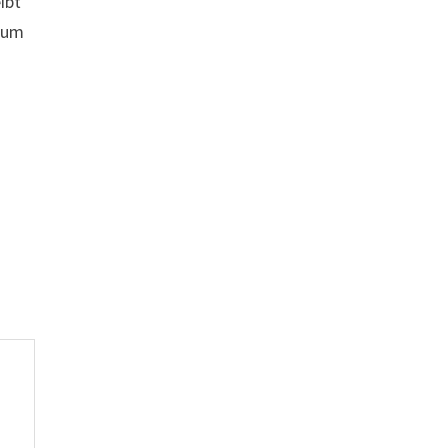
ibt
d um