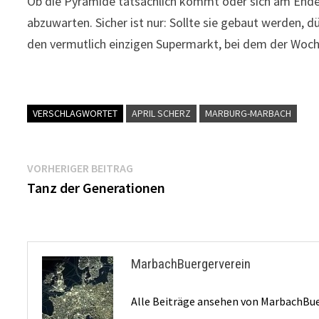
Ob die Pyramide tatsächlich kommt oder sich am Ende d
abzuwarten. Sicher ist nur: Sollte sie gebaut werden, 
den vermutlich einzigen Supermarkt, bei dem der Woc
VERSCHLAGWORTET
APRIL SCHERZ
MARBURG-MARBACH
Beitragsnavigation
Vorheriger
VORHERIGER BEITRAG
Beitrag:
Tanz der Generationen
MarbachBuergerverein
Alle Beiträge ansehen von MarbachBu