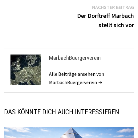
Beitragsnavigation
N
NÄCHSTER BEITRAG
B
Der Dorftreff Marbach
stellt sich vor
MarbachBuergerverein
Alle Beiträge ansehen von
MarbachBuergerverein →
DAS KÖNNTE DICH AUCH INTERESSIEREN